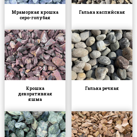
Мраморная крошка
Галька каспийская
серо-голубая
Крошка
Галька речная
декоративная
яшма