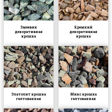
Змеевик
Кремний
декоративная
декоративная
крошка
крошка
Златолит крошка
Микс крошка
галтованная
галтованная