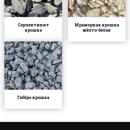
Серпентинит
Мраморная крошка
крошка
жёлто-белая
Габбро крошка